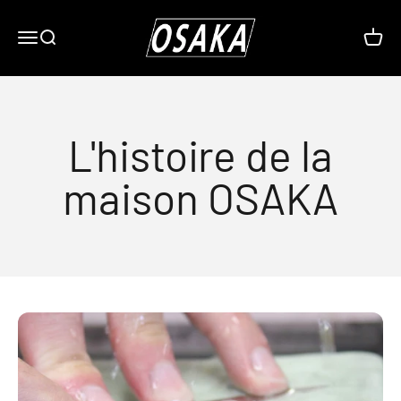
Passer
OSAKA / Europassion SARL
Menu
Recherche
Panier
L'histoire de la
maison OSAKA