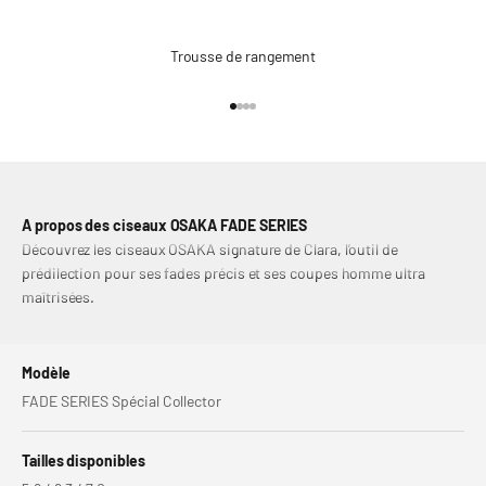
Trousse de rangement
Aller à l'élément 1
Aller à l'élément 2
Aller à l'élément 3
Aller à l'élément 4
A propos des ciseaux OSAKA FADE SERIES
Découvrez les ciseaux OSAKA signature de Clara, l’outil de
prédilection pour ses fades précis et ses coupes homme ultra
maîtrisées.
Modèle
FADE SERIES Spécial Collector
Tailles disponibles