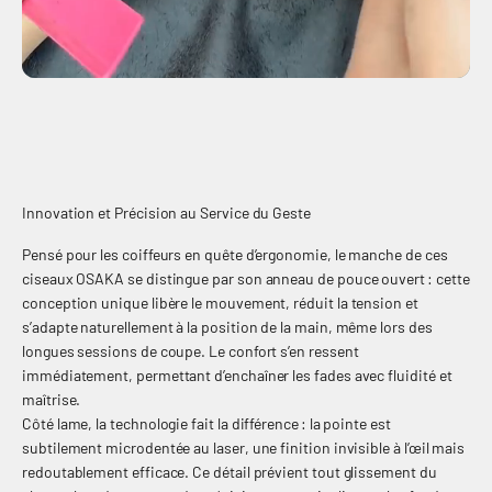
Innovation et Précision au Service du Geste
Pensé pour les coiffeurs en quête d’ergonomie, le manche de ces
ciseaux OSAKA se distingue par son anneau de pouce ouvert : cette
conception unique libère le mouvement, réduit la tension et
s’adapte naturellement à la position de la main, même lors des
longues sessions de coupe. Le confort s’en ressent
immédiatement, permettant d’enchaîner les fades avec fluidité et
FADE SERIES
maîtrise.
Côté lame, la technologie fait la différence : la pointe est
subtilement microdentée au laser, une finition invisible à l’œil mais
Découvrir
redoutablement efficace. Ce détail prévient tout glissement du