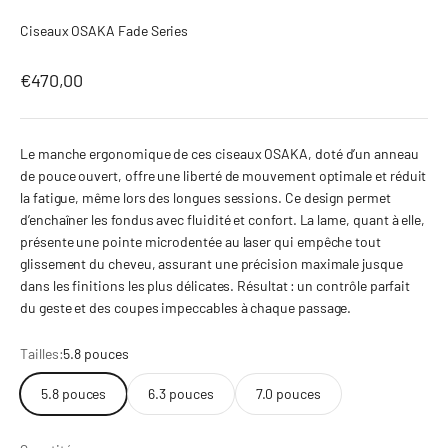
Ciseaux OSAKA Fade Series
Prix de vente
€470,00
Le manche ergonomique de ces ciseaux OSAKA, doté d’un anneau
de pouce ouvert, offre une liberté de mouvement optimale et réduit
la fatigue, même lors des longues sessions. Ce design permet
d’enchaîner les fondus avec fluidité et confort. La lame, quant à elle,
présente une pointe microdentée au laser qui empêche tout
glissement du cheveu, assurant une précision maximale jusque
dans les finitions les plus délicates. Résultat : un contrôle parfait
du geste et des coupes impeccables à chaque passage.
Tailles:
5.8 pouces
5.8 pouces
6.3 pouces
7.0 pouces