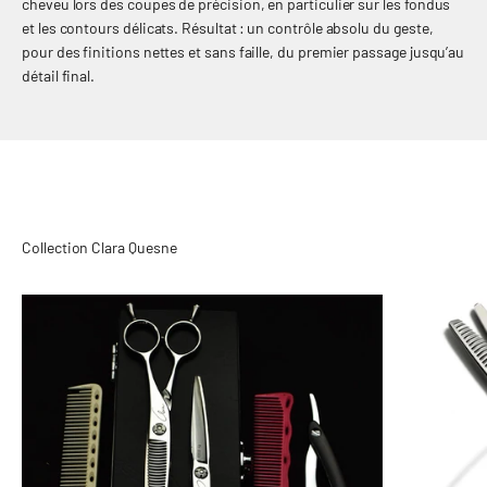
cheveu lors des coupes de précision, en particulier sur les fondus
Plongez dans l’excellence avec le kit Fade Series, spécialement
et les contours délicats. Résultat : un contrôle absolu du geste,
conçu pour sublimer chaque coupe homme, du fondu parfait aux
pour des finitions nettes et sans faille, du premier passage jusqu’au
finitions les plus nettes. Ce coffret réunit :
détail final.
– Un rasoir coupe-choux pour des contours d’une précision
absolue,
– Un peigne basique Y.S.PARK, simple et efficace pour toutes les
sections,
– Un peigne de coupe homme Y.S.PARK souple et flexible, idéal
pour maîtriser chaque dégradé,
– Une paire de ciseaux Fade Series droits pour une coupe nette,
– Et une paire de sculpteurs Fade Series pour texturiser et fondre la
matière avec naturel.