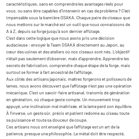
caractéristiques, sans en comprendre les avantages réels pour
vous, ou sans être capables d’intervenir en cas de problème ? C’est
impensable sous la bannière OSAKA. Chaque paire de ciseaux que
nous mettons sur le marché est un outil que nous connaissons
de
A à Z
, depuis sa forge jusqu’à son dernier affûtage.
C’est dans cette logique que nous avons pris une décision
audacieuse : envoyer la
Team OSAKA directement au Japon
, au
cœur des usines et des ateliers où nos ciseaux sont nés. L’objectif
n’était pas seulement d’observer, mais d’
apprendre
. Apprendre les
secrets de fabrication, comprendre chaque étape de la forge, mais
surtout se former à l’
art ancestral de l’affûtage
.
Aux côtés des artisans japonais, maîtres forgerons et polisseurs de
lames, nous avons découvert que l’affûtage n’est pas une opération
mécanique. C’est un
savoir-faire artisanal
, transmis de génération
en génération, où chaque geste compte. Un mouvement trop
appuyé, une inclinaison mal maîtrisée, et la lame perd son équilibre.
À l’inverse, un geste sûr, précis et patient redonne au ciseau toute
sa puissance et toute sa douceur de coupe.
Ces artisans nous ont enseigné que l’affûtage est un art de la
patience, presque une philosophie. Le métal doit être respecté,