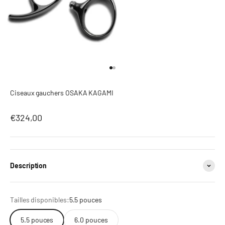
Go to item 1
Go to item 2
Ciseaux gauchers OSAKA KAGAMI
Prix de vente après réduction
€324,00
Description
Tailles disponibles:
5.5 pouces
5.5 pouces
6.0 pouces