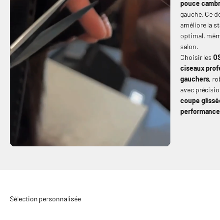
pouce camb
gauche. Ce de
améliore la s
optimal, mêm
salon.
Choisir les
O
ciseaux prof
gauchers
, r
avec précisio
coupe glissé
performance