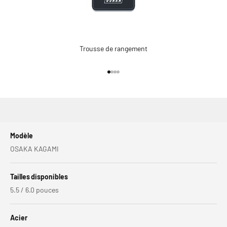
Trousse de rangement
Go to item 1
Go to item 2
Go to item 3
Go to item 4
Modèle
OSAKA KAGAMI
Tailles disponibles
5.5 / 6.0 pouces
Acier