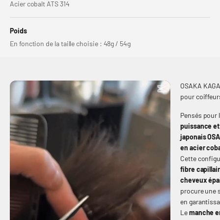
Acier cobalt ATS 314
Poids
En fonction de la taille choisie : 48g / 54g
OSAKA KAGAMI
pour coiffeu
Pensés pour 
puissance et 
japonais OS
en acier coba
Cette config
fibre capillai
cheveux épai
procure une 
en garantiss
Le
manche e