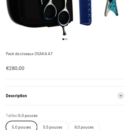
Go to item 1
Go to item 2
Go to item 3
Pack de ciseaux OSAKA A7
Prix de vente après réduction
€280,00
Description
Tailles:
5.0 pouces
5.0 pouces
5.5 pouces
6.0 pouces