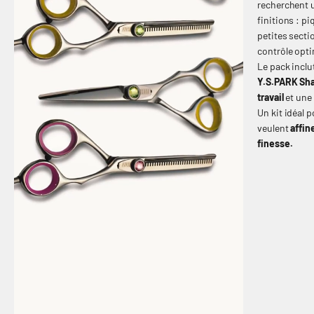
recherchent
finitions : p
petites sectio
contrôle opt
Le pack inclu
Y.S.PARK Sh
travail
et une 
Un kit idéal 
veulent
affin
finesse.