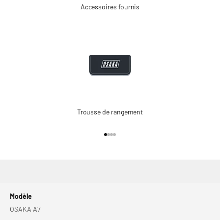
Accessoires fournis
Trousse de rangement
Go to item 1
Go to item 2
Go to item 3
Go to item 4
Modèle
OSAKA A7