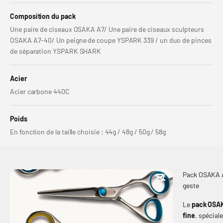
Composition du pack
Une paire de ciseaux OSAKA A7/ Une paire de ciseaux sculpteurs
OSAKA A7-40/ Un peigne de coupe YSPARK 339 / un duo de pinces
de séparation YSPARK SHARK
Acier
Acier carbone 440C
Poids
En fonction de la taille choisie : 44g / 48g / 50g / 58g
Pack OSAKA A
geste
Le
pack OSA
fine
, spécial