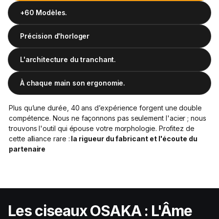
+60 Modèles.
Plus qu’une durée, 40 ans d’expérience forgent une
double compétence. Nous ne façonnons pas seulement
Précision d'horloger
l'acier ; nous trouvons l'outil qui épouse votre
morphologie. Profitez de cette alliance rare :
la rigueur du
fabricant et l'écoute du partenaire
L'architecture du tranchant.
À chaque main son ergonomie.
Plus qu’une durée, 40 ans d’expérience forgent une double
compétence. Nous ne façonnons pas seulement l'acier ; nous
trouvons l'outil qui épouse votre morphologie. Profitez de
cette alliance rare :
la rigueur du fabricant et l'écoute du
partenaire
Les ciseaux OSAKA : L'Âme