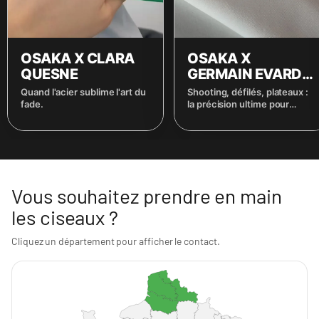
OSAKA X CLARA
OSAKA X
QUESNE
GERMAIN EVARD
LEBRET
Quand l'acier sublime l'art du
Shooting, défilés, plateaux :
fade.
la précision ultime pour
l'exigence du Coiffeur
Studio.
Vous souhaitez prendre en main
les ciseaux ?
Cliquez un département pour afficher le contact.