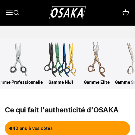
Passer au contenu
OSAKA / Europassion SARL
Menu
Recherche
Panier
La tradition des lames
mme Professionnelle
Gamme NIJI
Gamme Elite
Gamme Su
Ce qui fait l'authenticité d'OSAKA
40 ans à vos côtés