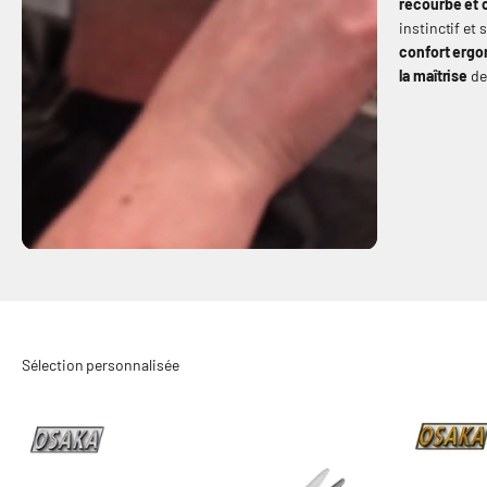
recourbé et
instinctif et 
confort erg
la maîtrise
de