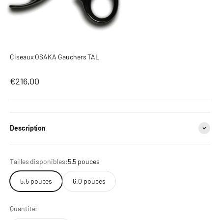
Ciseaux OSAKA Gauchers TAL
Prix de vente après réduction
€216,00
Description
Tailles disponibles:
5.5 pouces
5.5 pouces
6.0 pouces
Quantité: