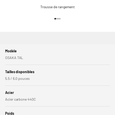
Trousse de rangement
Go to item 1
Go to item 2
Go to item 3
Go to item 4
Modèle
OSAKA TAL
Tailles disponibles
5.5 / 6.0 pouces
Acier
Acier carbone 440C
Poids