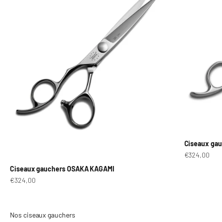
Ciseaux ga
Prix de vent
€324,00
Ciseaux gauchers OSAKA KAGAMI
Prix de vente après réduction
€324,00
Ciseaux OSAKA