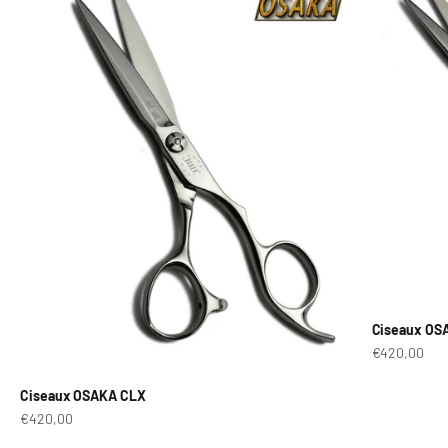
Ciseaux OS
Prix de vent
€420,00
Ciseaux OSAKA CLX
Prix de vente
€420,00