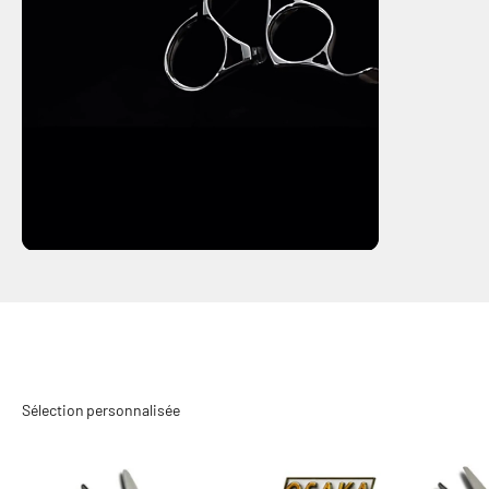
OSAKA CLY
Disponibles en 5.5" pour une précision extrême ou en 5.8" pour plus
d’amplitude, ces ciseaux professionnels s’adaptent à chaque style
de coupe. Inspirés de la tradition japonaise, ils offrent finesse,
équilibre et ergonomie. Deux tailles, une seule exigence :
l’excellence au service des pros.