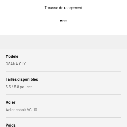
Trousse de rangement
Aller à l'élément 1
Aller à l'élément 2
Aller à l'élément 3
Aller à l'élément 4
Modèle
OSAKA CLY
Tailles disponibles
5.5 / 5.8 pouces
Acier
Acier cobalt VG-10
Poids