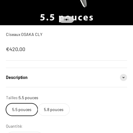
Aller à l'élément 1
Aller à l'élément 2
Aller à l'élément 3
Ciseaux OSAKA CLY
Prix de vente
€420,00
Description
Tailles:
5.5 pouces
5.5 pouces
5.8 pouces
Quantité: