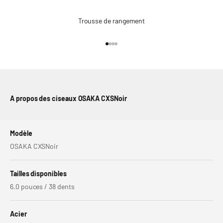
Trousse de rangement
Aller à l'élément 1
Aller à l'élément 2
Aller à l'élément 3
Aller à l'élément 4
A propos des ciseaux OSAKA CXSNoir
Modèle
OSAKA CXSNoir
Tailles disponibles
6.0 pouces / 38 dents
Acier