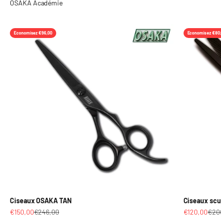
Economisez €96,00
Economisez €80
Ciseaux OSAKA TAN
Ciseaux scu
Prix de vente
Prix normal
Prix de vent
Prix
€150,00
€246,00
€120,00
€20