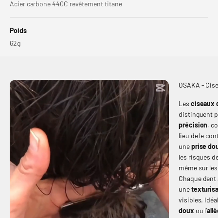
Acier carbone 440C revêtement titane
Poids
62g
OSAKA - Cise
Les
ciseaux d
distinguent p
précision
, c
lieu de le co
une
prise do
les risques d
même sur le
Chaque dent a
une
texturis
visibles. Idéa
doux
ou l’
all