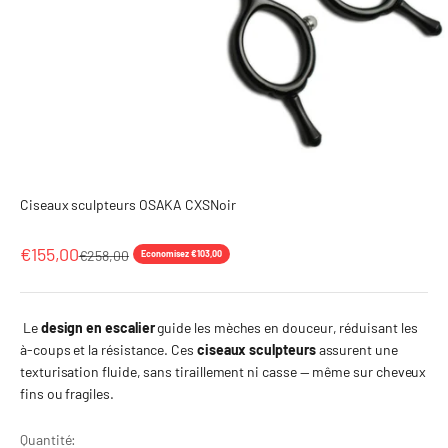
Ciseaux sculpteurs OSAKA CXSNoir
Prix de vente
€155,00
Prix normal
€258,00
Economisez €103,00
Le
design en escalier
guide les mèches en douceur, réduisant les
à-coups et la résistance. Ces
ciseaux sculpteurs
assurent une
texturisation fluide, sans tiraillement ni casse — même sur cheveux
fins ou fragiles.
Quantité: