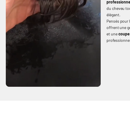
professionne
du cheveu tou
élégant.
Pensés pour 
offrent une g
et une
coupe 
professionnel