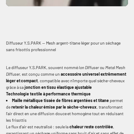
Diffuseur Y.S.PARK — Mesh argent‑titane léger pour un séchage
sans frisottis professionnel
Le diffuseur Y.S.PARK, souvent nommé
Ion Diffuser
ou
Metal Mesh
Diffuser
, est conçu comme un
accessoire universel extrêmement
léger et compact
, compatible avec n’importe quel sèche-cheveux
grâce à sa
jonction en tissu élastique ajustable
Technologie textile à performance thermique
Maille métallique tissée de fibres argentées et titane
permet
de
retenir la chaleur émise par le sèche-cheveux
, transformant
l’air direct en une diffusion douce et homogène tout en réduisant
les frisottis
Le flux d’air est neutralisé : seule la
chaleur reste contrôlée
,
garantissant un séchage uniforme sans bruit d'air et sans effet de