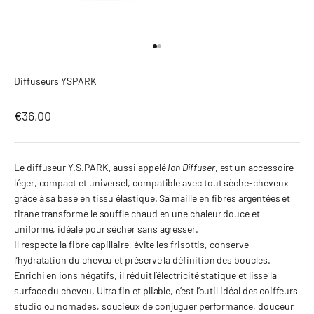
Aller à l'élément 1
Aller à l'élément 2
Diffuseurs YSPARK
Prix de vente
€36,00
Le diffuseur Y.S.PARK, aussi appelé
Ion Diffuser
, est un accessoire
léger, compact et universel, compatible avec tout sèche-cheveux
grâce à sa base en tissu élastique. Sa maille en fibres argentées et
titane transforme le souffle chaud en une chaleur douce et
uniforme, idéale pour sécher sans agresser.
Il respecte la fibre capillaire, évite les frisottis, conserve
l’hydratation du cheveu et préserve la définition des boucles.
Enrichi en ions négatifs, il réduit l’électricité statique et lisse la
surface du cheveu. Ultra fin et pliable, c’est l’outil idéal des coiffeurs
studio ou nomades, soucieux de conjuguer performance, douceur