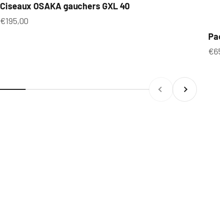
Ciseaux OSAKA gauchers GXL 40
Prix de vente
€195,00
Pa
Pri
€6
Précédent
Suivant