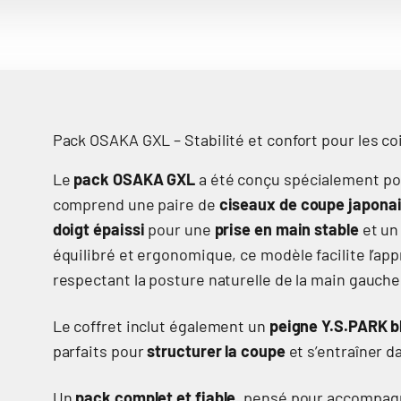
Pack OSAKA GXL – Stabilité et confort pour les c
Le
pack OSAKA GXL
a été conçu spécialement po
comprend une paire de
ciseaux de coupe japona
doigt épaissi
pour une
prise en main stable
et u
équilibré et ergonomique, ce modèle facilite l’ap
respectant la posture naturelle de la main gauche
Le coffret inclut également un
peigne Y.S.PARK b
parfaits pour
structurer la coupe
et s’entraîner d
Un
pack complet et fiable
, pensé pour accompag