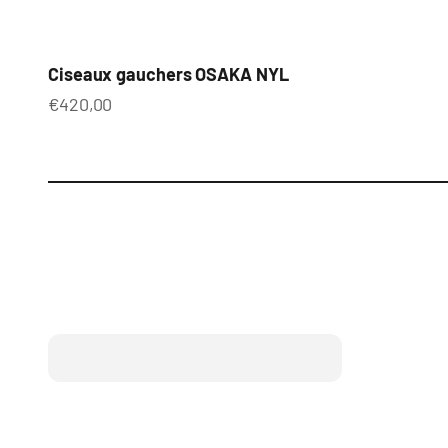
Ciseaux gauchers OSAKA NYL
Prix de vente
€420,00
Ciseaux OSAKA Gaucher