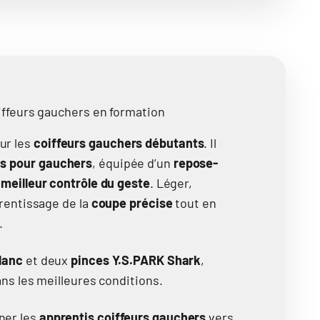
oiffeurs gauchers en formation
ur les
coiffeurs gauchers débutants
. Il
is pour gauchers
, équipée d’un
repose-
n
meilleur contrôle du geste
. Léger,
prentissage de la
coupe précise
tout en
.
lanc
et deux
pinces Y.S.PARK Shark
,
ans les meilleures conditions.
ner les
apprentis coiffeurs gauchers
vers