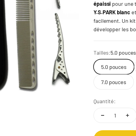
épaissi
pour une t
Y.S.PARK blanc
e
facilement. Un ki
développer les bo
Tailles:
5.0 pouce
5.0 pouces
7.0 pouces
Quantité: