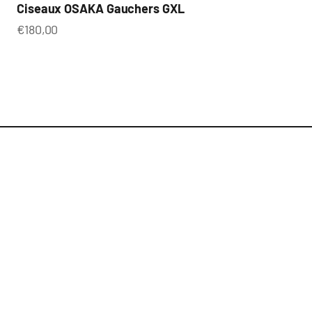
Ciseaux OSAKA Gauchers GXL
Prix de vente
€180,00