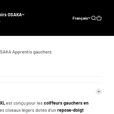
oirs OSAKA
Français
Recherche
Panier
t In Dress
A
expéditions
Guard
s ciseaux
confidentialité
OSAKA Apprentis gauchers
retour
e vente
utilisation
s
GXL
est conçu pour les
coiffeurs gauchers en
des ciseaux légers dotés d’un
repose-doigt