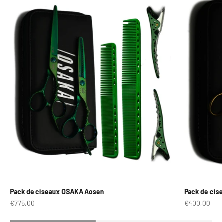
Pack de ciseaux OSAKA Aosen
Pack de ci
Prix de vente
Prix de vent
€775,00
€400,00