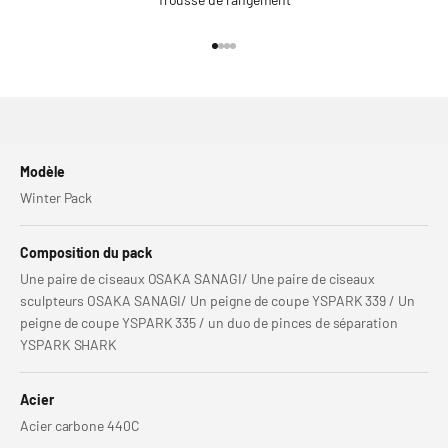
Aller à l'élément 1
Aller à l'élément 2
Aller à l'élément 3
Aller à l'élément 4
Modèle
Winter Pack
Composition du pack
Une paire de ciseaux OSAKA SANAGI/ Une paire de ciseaux
sculpteurs OSAKA SANAGI/ Un peigne de coupe YSPARK 339 / Un
peigne de coupe YSPARK 335 / un duo de pinces de séparation
YSPARK SHARK
Acier
Acier carbone 440C